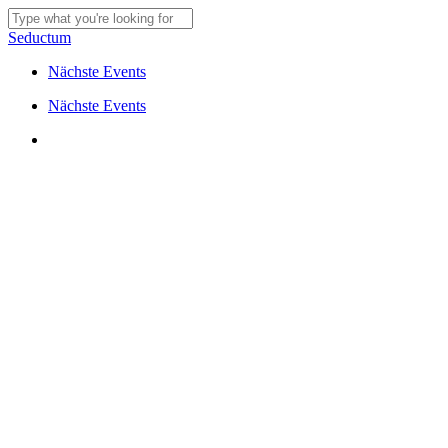
Skip
to
Close
Seductum
main
Search
content
Nächste Events
Menu
Nächste Events
Menu