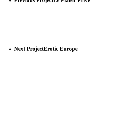
Previous Project
Le Plaisir Privé
Next Project
Erotic Europe